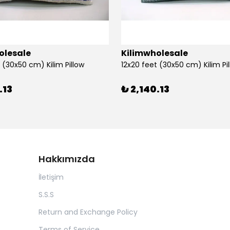
olesale
Kilimwholesale
 (30x50 cm) Kilim Pillow
12x20 feet (30x50 cm) Kilim Pi
.13
₺ 2,140.13
Hakkımızda
İletişim
S.S.S
Return and Exchange Policy
Terms of Service