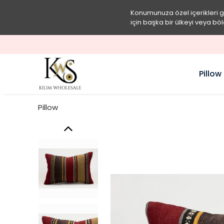
Konumunuza özel içerikleri 
için başka bir ülkeyi veya böl
Pillow
Pillow