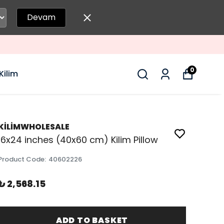
Devam
0
Kilim
KİLİMWHOLESALE
16x24 inches (40x60 cm) Kilim Pillow
Product Code
:
40602226
₺ 2,568.15
ADD TO BASKET