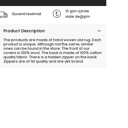
10 gün içinde
Güvenli teslimat
iade değişim
Product Description
The products are made of hand woven old rug. Each
product is unique. Although not the same, similar
ones can be found in the store. The front of our
covers is 100% wool. The back is made of 100% cotton
quality fabric. There is a hidden zipper on the back.
Zippers are of 1st quality and are ykk brand.