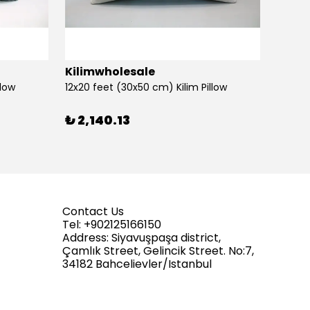
Kilimwholesale
Kilim
llow
12x20 feet (30x50 cm) Kilim Pillow
12x20 
₺ 2,140.13
₺ 2,1
Contact Us
Tel: +902125166150
Address: Siyavuşpaşa district,
Çamlık Street, Gelincik Street. No:7,
34182 Bahcelievler/Istanbul