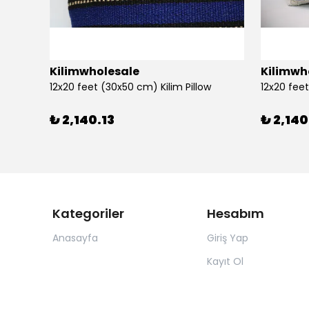
Kilimwholesale
Kilimwh
12x20 feet (30x50 cm) Kilim Pillow
12x20 feet
₺ 2,140.13
₺ 2,140
Kategoriler
Hesabım
Anasayfa
Giriş Yap
Kayıt Ol