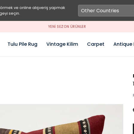
görmek ve online alışveriş yapmak
geyi seçin.
YENI SEZON ÜRÜNLER
Tulu Pile Rug
Vintage Kilim
Carpet
Antique 