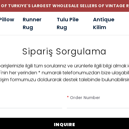
 OF TURKIYE'S LARGEST WHOLESALE SELLERS OF VINTAGE 
Pillow
Runner
Tulu Pile
Antique
Rug
Rug
Kilim
Sipariş Sorgulama
arişlerinizle ilgili tüm sorularınız ve ürünlerle ilgili bilgi almak 
e'nin her yerinden * numaralı telefonumuzdan bize ulaşabil
etişim formumuzu doldurarak destek talebinde bulunabilirsin
*
Order Number
INQUIRE