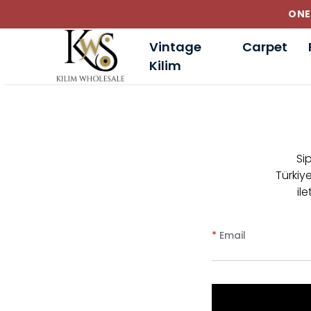
ONE
Vintage
Carpet
Kilim
Sip
Türkiy
il
*
Email