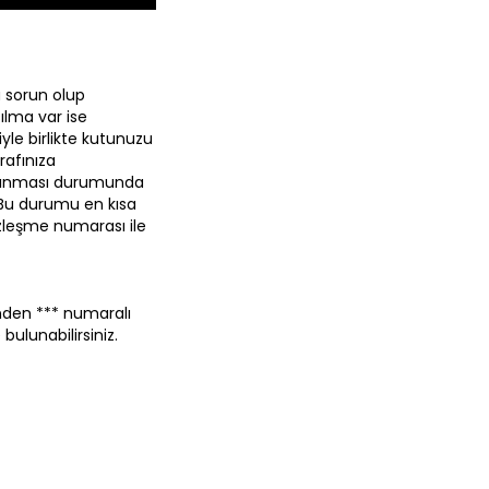
 sorun olup
ılma var ise
yle birlikte kutunuzu
rafınıza
m alınması durumunda
 Bu durumu en kısa
zleşme numarası ile
erinden *** numaralı
ulunabilirsiniz.