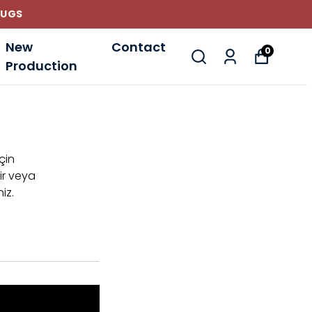
RUGS
New
Contact
0
Production
için
ir veya
iz.