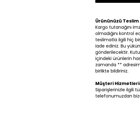
Ürününüzü Teslim 
Kargo tutanağını im
olmadığını kontrol ed
teslimatla ilgili hiç
iade ediniz. Bu yüküm
gönderilecektir. Kutu
içindeki ürünlerin 
zamanda ** adresimi
birlikte bildiriniz.
Müşteri Hizmetler
Siparişlerinizle ilgil
telefonumuzdan bize 