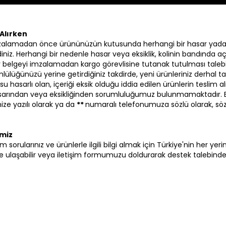
Alırken
zalamadan önce ürününüzün kutusunda herhangi bir hasar yada
iniz. Herhangi bir nedenle hasar veya eksiklik, kolinin bandında aç
 bir belgeyi imzalamadan kargo görevlisine tutanak tutulması talebi
lülüğünüzü yerine getirdiğiniz takdirde, yeni ürünleriniz derhal ta
su hasarlı olan, içeriği eksik olduğu iddia edilen ürünlerin tesli
hasarından veya eksikliğinden sorumluluğumuz bulunmamaktadır.
ze yazılı olarak ya da
**
numaralı telefonumuza sözlü olarak, sö
imiz
i tüm sorularınız ve ürünlerle ilgili bilgi almak için Türkiye'nin her y
ulaşabilir veya iletişim formumuzu doldurarak destek talebinde b